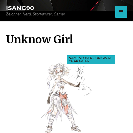
for:
ISANG90
Zeichner, Nerd, Storywriter, Gamer
Unknow Girl
NAMENLOSER
•
ORIGINAL
CHARAKTER