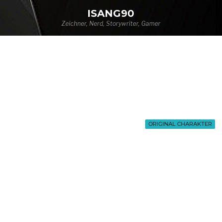
ISANG90
Zeichner, Nerd, Storywriter, Gamer
ORIGINAL CHARAKTER