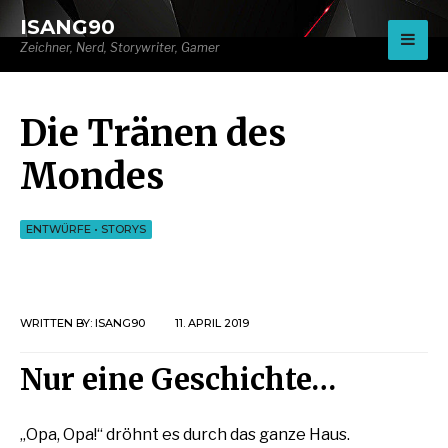
for:
ISANG90
Zeichner, Nerd, Storywriter, Gamer
Die Tränen des
Mondes
ENTWÜRFE
•
STORYS
WRITTEN BY:
ISANG90
11. APRIL 2019
Nur eine Geschichte…
„Opa, Opa!“ dröhnt es durch das ganze Haus.