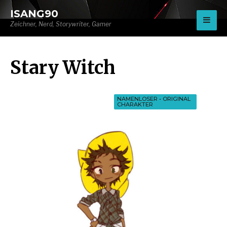
for:
ISANG90
Zeichner, Nerd, Storywriter, Gamer
Stary Witch
NAMENLOSER
•
ORIGINAL
CHARAKTER