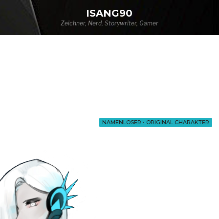
ISANG90
Zeichner, Nerd, Storywriter, Gamer
NAMENLOSER
•
ORIGINAL CHARAKTER