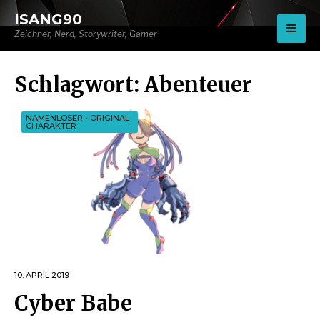
for:
ISANG90
Zeichner, Nerd, Storywriter, Gamer
Schlagwort:
Abenteuer
NAMENLOSER
•
ORIGINAL
CHARAKTER
10. APRIL 2019
Cyber Babe