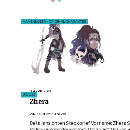
NAMENLOSER
•
ORIGINAL CHARAKTER
9. APRIL 2019
UCALIM
Zhera
WRITTEN BY:
ISANG90
Detailansichten Steckbrief Vorname: Zhera 
Belig/Gamebird/Spielvogel Vogelart: Graues R