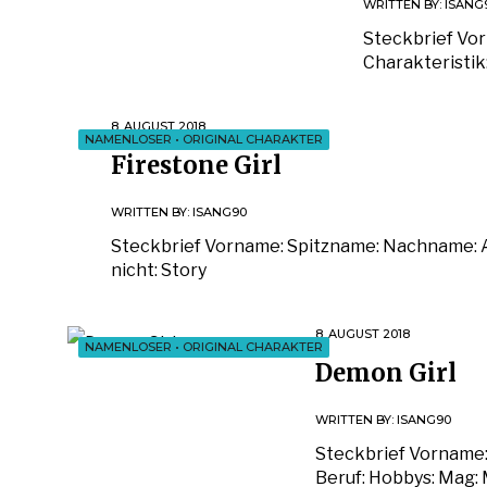
WRITTEN BY:
ISANG
Steckbrief Vo
Charakteristik
8. AUGUST 2018
NAMENLOSER
•
ORIGINAL CHARAKTER
Firestone Girl
WRITTEN BY:
ISANG90
Steckbrief Vorname: Spitzname: Nachname: A
nicht: Story
8. AUGUST 2018
NAMENLOSER
•
ORIGINAL CHARAKTER
Demon Girl
WRITTEN BY:
ISANG90
Steckbrief Vorname:
Beruf: Hobbys: Mag: 