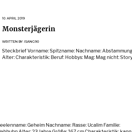
10. APRIL 2019
Monsterjägerin
WRITTEN BY:
ISANG90
Steckbrief Vorname: Spitzname: Nachname: Abstammung
Alter: Charakteristik: Beruf: Hobbys: Mag: Mag nicht: Stor
Seelenname: Geheim Nachname: Rasse: Ucalim Familie:
ebhuhn Alter: 23 Jahre Größe: 167 cm Charakteristik: kann