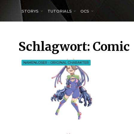
for:
STORYS
TUTORIALS
OCS
Schlagwort:
Comic
NAMENLOSER
•
ORIGINAL CHARAKTER