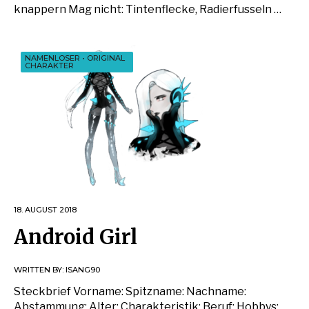
knappern Mag nicht: Tintenflecke, Radierfusseln …
NAMENLOSER
•
ORIGINAL
CHARAKTER
18. AUGUST 2018
Android Girl
WRITTEN BY:
ISANG90
Steckbrief Vorname: Spitzname: Nachname:
Abstammung: Alter: Charakteristik: Beruf: Hobbys: