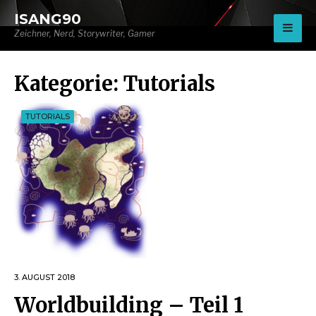
for:
ISANG90
Zeichner, Nerd, Storywriter, Gamer
Kategorie:
Tutorials
TUTORIALS
3. AUGUST 2018
Worldbuilding – Teil 1