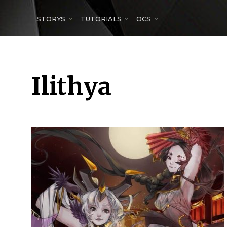
for:
STORYS
TUTORIALS
OCS
Ilithya