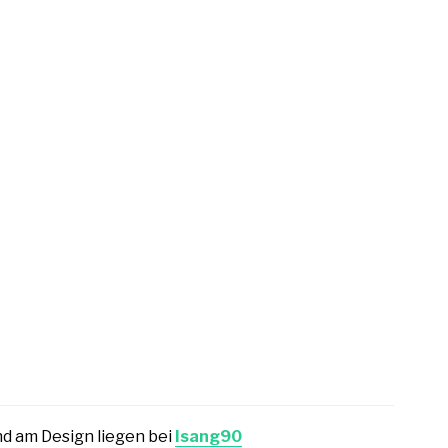
d am Design liegen bei
Isang90