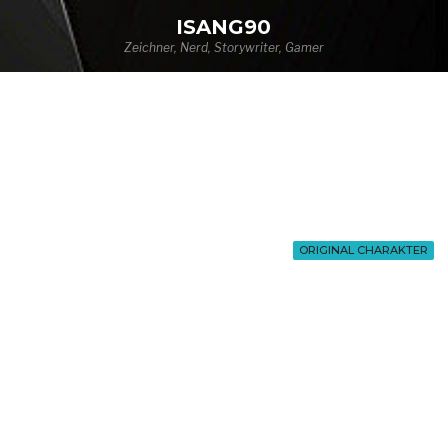
ISANG90
Zeichner, Nerd, Storywriter, Gamer
ORIGINAL CHARAKTER