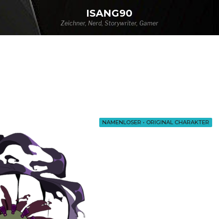
ISANG90
Zeichner, Nerd, Storywriter, Gamer
NAMENLOSER
•
ORIGINAL CHARAKTER