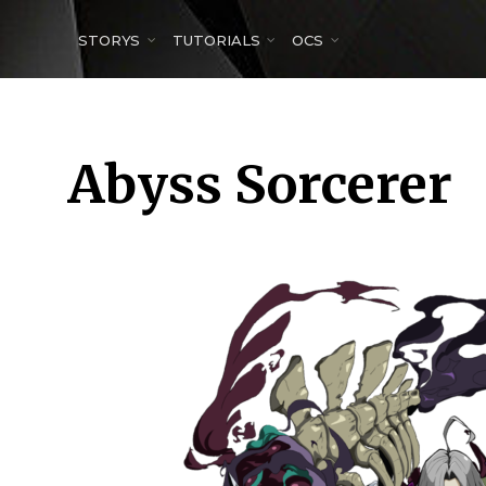
for:
STORYS
TUTORIALS
OCS
Abyss Sorcerer