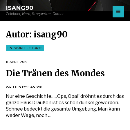
for:
ISANG90
Zeichner, Nerd, Storywriter, Gamer
Autor:
isang90
ENTWÜRFE
•
STORYS
11. APRIL 2019
Die Tränen des Mondes
WRITTEN BY:
ISANG90
Nur eine Geschichte… „Opa, Opa!“ dröhnt es durch das
ganze Haus.Draußen ist es schon dunkel geworden.
Schnee bedeckt die gesamte Umgebung. Man kann
weder Wege, noch …