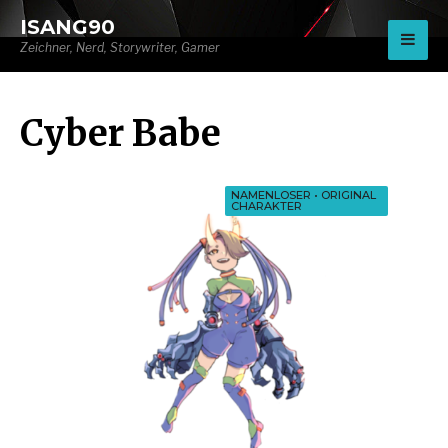
for:
ISANG90
Zeichner, Nerd, Storywriter, Gamer
Cyber Babe
NAMENLOSER
•
ORIGINAL
CHARAKTER