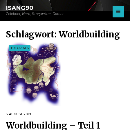
for:
ISANG90
Zeichner, Nerd, Storywriter, Gamer
Schlagwort:
Worldbuilding
TUTORIALS
3. AUGUST 2018
Worldbuilding – Teil 1