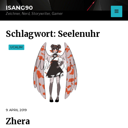
for:
ISANG90
Zeichner, Nerd, Storywriter, Gamer
Schlagwort:
Seelenuhr
UCALIM
9. APRIL 2019
Zhera