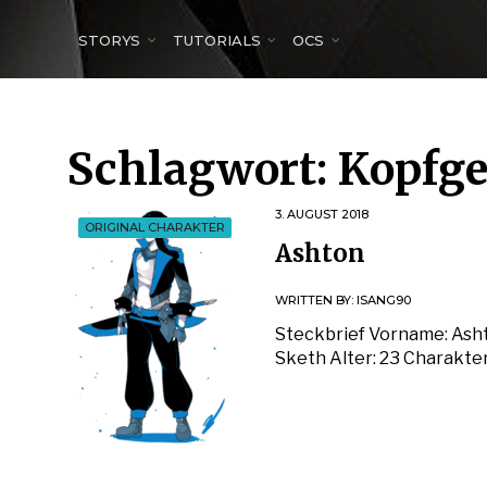
for:
STORYS
TUTORIALS
OCS
Schlagwort:
Kopfge
3. AUGUST 2018
ORIGINAL CHARAKTER
Ashton
WRITTEN BY:
ISANG90
Steckbrief Vorname: Ash
Sketh Alter: 23 Charakter