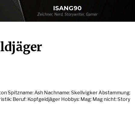
ISANG90
Zeichner, Nerd, Storywriter, Gamer
ldjäger
ton Spitzname: Ash Nachname: Skellvigker Abstammung:
istik: Beruf: Kopfgeldjäger Hobbys: Mag: Mag nicht: Story