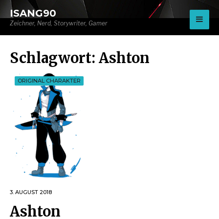
for:
ISANG90
Zeichner, Nerd, Storywriter, Gamer
Schlagwort:
Ashton
ORIGINAL CHARAKTER
3. AUGUST 2018
Ashton